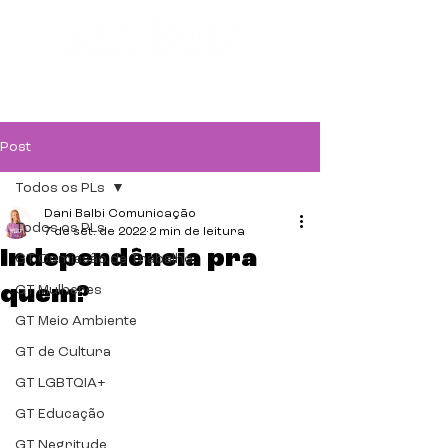
Post
Todos os PLs
Dani Balbi Comunicação
Todos os PLs
7 de set. de 2022
2 min de leitura
Independência pra
GT Comissão de Trabalho
quem?
GT Mulheres
GT Meio Ambiente
GT de Cultura
GT LGBTQIA+
GT Educação
GT Negritude