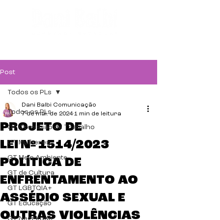
Post
Todos os PLs
Dani Balbi Comunicação
Todos os PLs
7 de mai. de 2024
1 min de leitura
PROJETO DE
GT Comissão de Trabalho
LEI Nº 1514/2023
GT Mulheres
GT Meio Ambiente
POLÍTICA DE
GT de Cultura
ENFRENTAMENTO AO
GT LGBTQIA+
ASSÉDIO SEXUAL E
GT Educação
OUTRAS VIOLÊNCIAS
GT Negritude