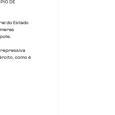
PIO DE 
al do Estado 
úmeras 
polis.
 repressiva 
ército, como é 