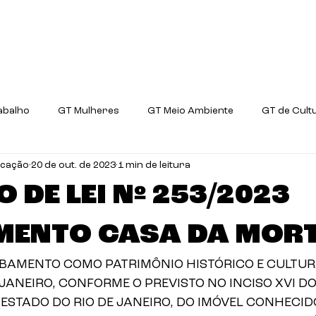
ani?
Prioridades
Projetos de Lei
Comis
abalho
GT Mulheres
GT Meio Ambiente
GT de Cult
icação
20 de out. de 2023
1 min de leitura
GT Ciência e Tecnologia
 DE LEI Nº 253/2023
ENTO CASA DA MOR
BAMENTO COMO PATRIMÔNIO HISTÓRICO E CULTUR
JANEIRO, CONFORME O PREVISTO NO INCISO XVI DO 
ESTADO DO RIO DE JANEIRO, DO IMÓVEL CONHECI