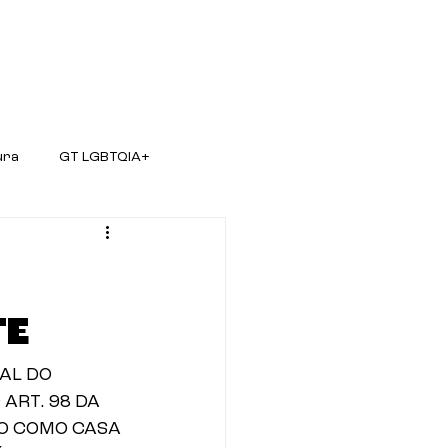
são de Trabalho
Prestação de Contas
A
ura
GT LGBTQIA+
TE
AL DO 
ART. 98 DA 
DO COMO CASA 