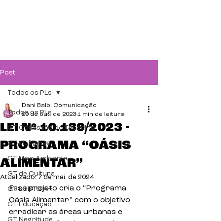
Post
Todos os PLs
Dani Balbi Comunicação
Todos os PLs
20 de out. de 2023
1 min de leitura
LEI Nº 10.139/2023 -
GT Comissão de Trabalho
PROGRAMA “OÁSIS
GT Mulheres
GT Meio Ambiente
ALIMENTAR”
GT de Cultura
Atualizado:
7 de mai. de 2024
Esse projeto cria o “Programa 
GT LGBTQIA+
Oásis Alimentar” com o objetivo 
GT Educação
erradicar as áreas urbanas e 
GT Negritude