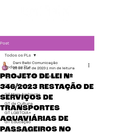
Post
Todos os PLs
Dani Balbi Comunicação
Todos os PLs
20 de out. de 2023
1 min de leitura
PROJETO DE LEI Nº
GT Comissão de Trabalho
346/2023 RESTAÇÃO DE
GT Mulheres
GT Meio Ambiente
SERVIÇOS DE
GT de Cultura
TRANSPORTES
GT LGBTQIA+
AQUAVIÁRIAS DE
GT Educação
PASSAGEIROS NO
GT Negritude