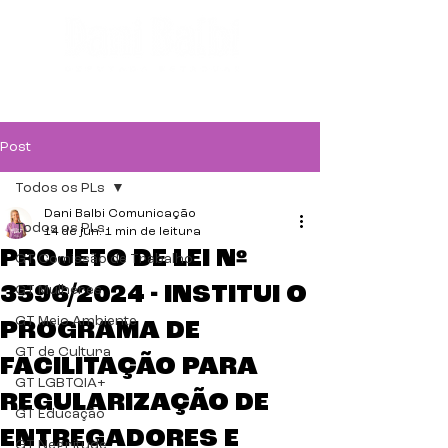
Post
Todos os PLs
Dani Balbi Comunicação
Todos os PLs
14 de jun.
1 min de leitura
PROJETO DE LEI Nº
GT Comissão de Trabalho
3596/2024 - INSTITUI O
GT Mulheres
GT Meio Ambiente
PROGRAMA DE
GT de Cultura
FACILITAÇÃO PARA
GT LGBTQIA+
REGULARIZAÇÃO DE
GT Educação
ENTREGADORES E
GT Negritude