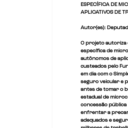
ESPECÍFICA DE M
APLICATIVOS DE 
Autor(es): Deputa
O projeto autoriza 
específica de micr
autônomos de aplic
custeados pelo Fun
em dia com o Simpl
seguro veicular e 
antes de tomar o be
estadual de microcr
concessão pública 
enfrentar a precari
adequados e seguro