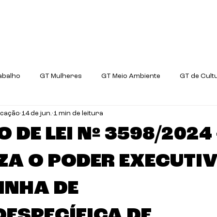
ani?
Prioridades
Projetos de Lei
Comis
abalho
GT Mulheres
GT Meio Ambiente
GT de Cult
icação
14 de jun.
1 min de leitura
GT Ciência e Tecnologia
 DE LEI Nº 3598/2024 
ZA O PODER EXECUTIV
INHA DE
OESPECÍFICA DE