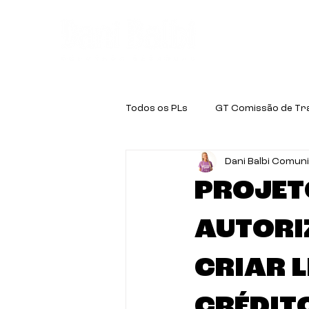
Quem é a D
Todos os PLs
GT Comissão de Tr
Dani Balbi Comun
GT Educação
GT Negritude
PROJETO
AUTORI
CRIAR L
CRÉDIT