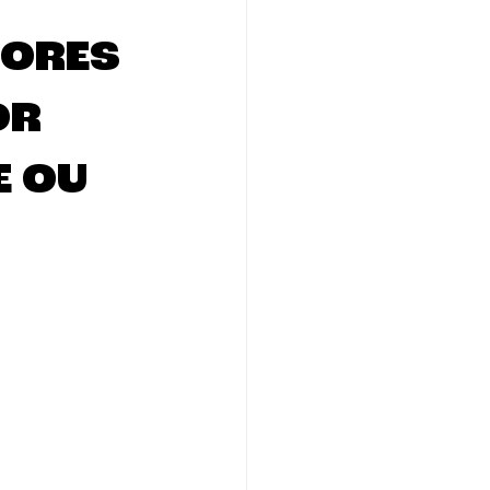
DORES
OR
E OU