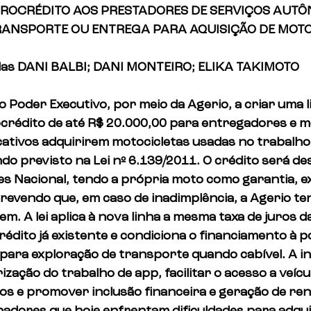
ICROCRÉDITO AOS PRESTADORES DE SERVIÇOS AUT
TRANSPORTE OU ENTREGA PARA AQUISIÇÃO DE MOT
das DANI BALBI; DANI MONTEIRO; ELIKA TAKIMOTO
o Poder Executivo, por meio da Agerio, a criar uma l
ocrédito de até R$ 20.000,00 para entregadores e m
ativos adquirirem motocicletas usadas no trabalho,
do previsto na Lei nº 6.139/2011. O crédito será de
es Nacional, tendo a própria moto como garantia, ex
prevendo que, em caso de inadimplência, a Agerio te
m. A lei aplica à nova linha a mesma taxa de juros da 
édito já existente e condiciona o financiamento à p
para exploração de transporte quando cabível. A ini
zação do trabalho de app, facilitar o acesso a veícu
s e promover inclusão financeira e geração de ren