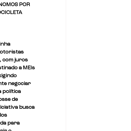
ÔNOMOS POR 
OCICLETA
inha 
otoristas 
 com juros 
stinado a MEIs 
igindo 
nte negociar 
política 
osse de 
ciativa busca 
los 
da para 