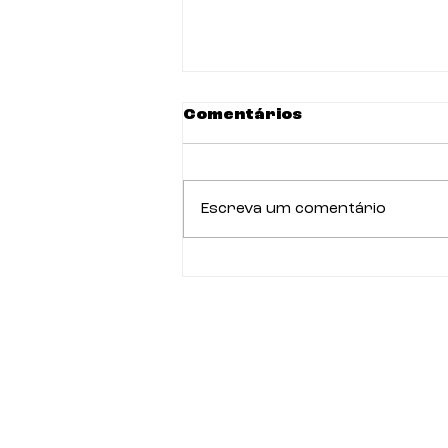
Comentários
Escreva um comentário
PROJETO DE LEI Nº
6231/2025 - POLÍTICA
ESTADUAL DE
ABRIGAMENTO DIGNO
PARA PESSOAS TRANS E
TRAVESTIS EM
SITUAÇÃO DE