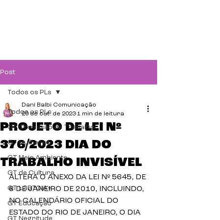
Post
Todos os PLs
Dani Balbi Comunicação
Todos os PLs
20 de out. de 2023
1 min de leitura
PROJETO DE LEI Nº
GT Comissão de Trabalho
376/2023 DIA DO
GT Mulheres
GT Meio Ambiente
TRABALHO INVISÍVEL
GT de Cultura
ALTERA O ANEXO DA LEI Nº 5645, DE 
GT LGBTQIA+
6 DE JANEIRO DE 2010, INCLUINDO, 
NO CALENDÁRIO OFICIAL DO 
GT Educação
ESTADO DO RIO DE JANEIRO, O DIA 
GT Negritude