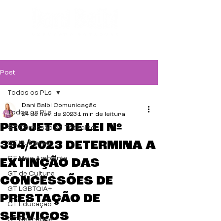
Post
Todos os PLs
Dani Balbi Comunicação
Todos os PLs
24 de nov. de 2023
1 min de leitura
PROJETO DE LEI Nº
GT Comissão de Trabalho
394/2023 DETERMINA A
GT Mulheres
GT Meio Ambiente
EXTINÇÃO DAS
GT de Cultura
CONCESSÕES DE
GT LGBTQIA+
PRESTAÇÃO DE
GT Educação
SERVIÇOS
GT Negritude