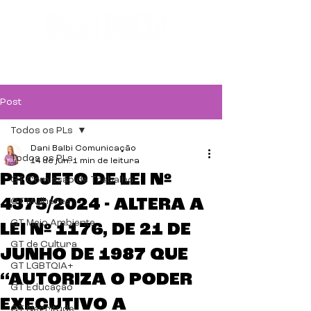
Post
Todos os PLs
Dani Balbi Comunicação
Todos os PLs
14 de jun.
1 min de leitura
PROJETO DE LEI Nº
GT Comissão de Trabalho
4375/2024 - ALTERA A
GT Mulheres
GT Meio Ambiente
LEI Nº 1176, DE 21 DE
GT de Cultura
JUNHO DE 1987 QUE
GT LGBTQIA+
“AUTORIZA O PODER
GT Educação
EXECUTIVO A
GT Negritude