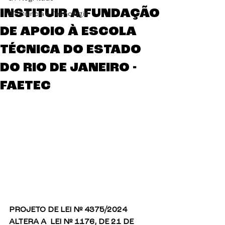
INSTITUIR A FUNDAÇÃO
GT Ciência e Tecnologia
DE APOIO À ESCOLA
TÉCNICA DO ESTADO
DO RIO DE JANEIRO -
FAETEC
PROJETO DE LEI Nº 4375/2024
ALTERA A  LEI Nº 1176, DE 21 DE 