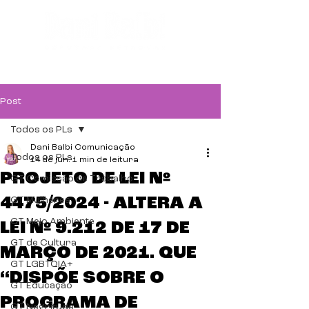
Post
Todos os PLs
Dani Balbi Comunicação
Todos os PLs
14 de jun.
1 min de leitura
PROJETO DE LEI Nº
GT Comissão de Trabalho
4475/2024 - ALTERA A
GT Mulheres
GT Meio Ambiente
LEI Nº 9.212 DE 17 DE
GT de Cultura
MARÇO DE 2021. QUE
GT LGBTQIA+
“DISPÕE SOBRE O
GT Educação
PROGRAMA DE
GT Negritude