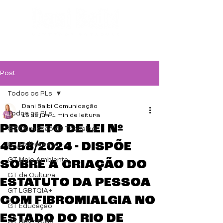
Post
Todos os PLs
Dani Balbi Comunicação
Todos os PLs
15 de jun.
1 min de leitura
PROJETO DE LEI Nº
GT Comissão de Trabalho
4558/2024 - DISPÕE
GT Mulheres
GT Meio Ambiente
SOBRE A CRIAÇÃO DO
GT de Cultura
ESTATUTO DA PESSOA
GT LGBTQIA+
COM FIBROMIALGIA NO
GT Educação
ESTADO DO RIO DE
GT Negritude