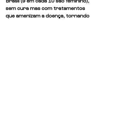
Brasil (9 em cada 10 são feminino), 
sem cura mas com tratamentos 
que amenizam a doença, tornando 
essencial atendimento prioritário e 
acesso ao transporte.
Ver tudo
Posts recentes