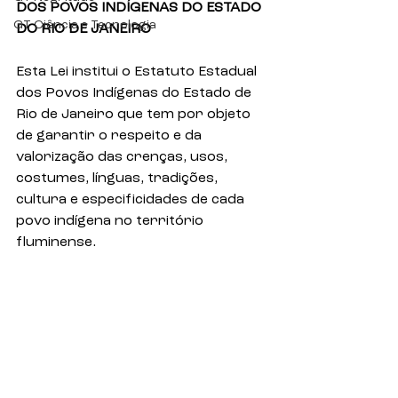
DOS POVOS INDÍGENAS DO ESTADO 
GT Ciência e Tecnologia
DO RIO DE JANEIRO
Esta Lei institui o Estatuto Estadual 
dos Povos Indígenas do Estado de 
Rio de Janeiro que tem por objeto 
de garantir o respeito e da 
valorização das crenças, usos, 
costumes, línguas, tradições, 
cultura e especificidades de cada 
povo indígena no território 
fluminense.