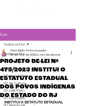
Post
Todos os PLs
Dani Balbi Comunicação
Todos os PLs
24 de nov. de 2023
1 min de leitura
PROJETO DE LEI Nº
GT Comissão de Trabalho
475/2023 INSTITUI O
GT Mulheres
GT Meio Ambiente
ESTATUTO ESTADUAL
GT de Cultura
DOS POVOS INDÍGENAS
GT LGBTQIA+
DO ESTADO DO RJ
GT Educação
INSTITUI O ESTATUTO ESTADUAL 
GT Negritude