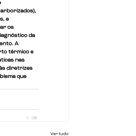
 
arborizados), 
, e 
ar os 
agnóstico da 
nto. A 
to térmico e 
ticas nas 
s diretrizes 
blema que 
Ver tudo