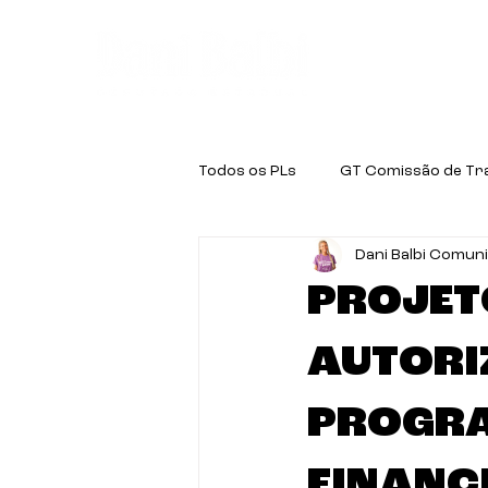
Quem é a D
Todos os PLs
GT Comissão de Tr
Dani Balbi Comun
GT Educação
GT Negritude
PROJETO
AUTORI
PROGRA
FINANC