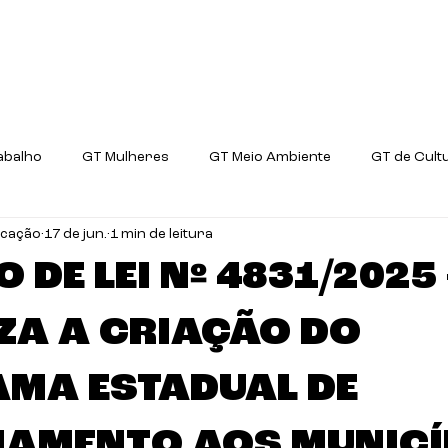
ani?
Prioridades
Projetos de Lei
Comis
abalho
GT Mulheres
GT Meio Ambiente
GT de Cult
icação
17 de jun.
1 min de leitura
GT Ciência e Tecnologia
 DE LEI Nº 4831/2025 
ZA A CRIAÇÃO DO
MA ESTADUAL DE
IAMENTO AOS MUNICÍ