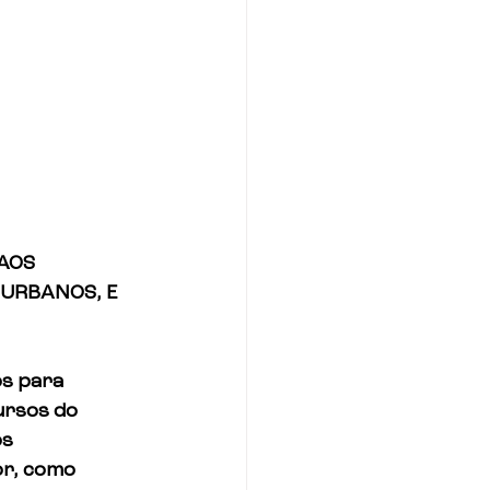
AOS 
 URBANOS, E 
s para 
ursos do 
s 
or, como 