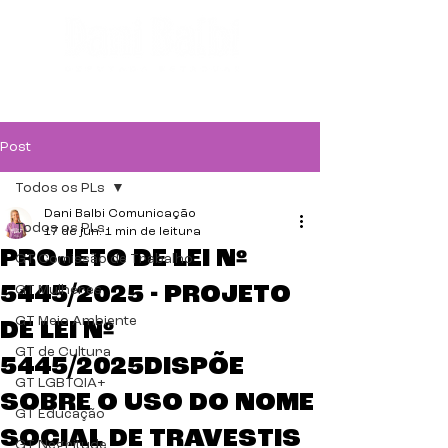
Post
Todos os PLs
Dani Balbi Comunicação
Todos os PLs
17 de jun.
1 min de leitura
PROJETO DE LEI Nº
GT Comissão de Trabalho
5445/2025 - PROJETO
GT Mulheres
GT Meio Ambiente
DE LEI Nº
GT de Cultura
5445/2025DISPÕE
GT LGBTQIA+
SOBRE O USO DO NOME
GT Educação
SOCIAL DE TRAVESTIS
GT Negritude