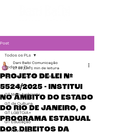
Post
Todos os PLs
Dani Balbi Comunicação
Todos os PLs
17 de jun.
1 min de leitura
PROJETO DE LEI Nº
GT Comissão de Trabalho
5524/2025 - INSTITUI
GT Mulheres
GT Meio Ambiente
NO ÂMBITO DO ESTADO
GT de Cultura
DO RIO DE JANEIRO, O
GT LGBTQIA+
PROGRAMA ESTADUAL
GT Educação
DOS DIREITOS DA
GT Negritude