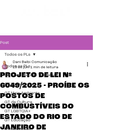
Post
Todos os PLs
Dani Balbi Comunicação
Todos os PLs
19 de jun.
1 min de leitura
PROJETO DE LEI Nº
GT Comissão de Trabalho
6049/2025 - PROÍBE OS
GT Mulheres
GT Meio Ambiente
POSTOS DE
GT de Cultura
COMBUSTÍVEIS DO
GT LGBTQIA+
ESTADO DO RIO DE
GT Educação
JANEIRO DE
GT Negritude