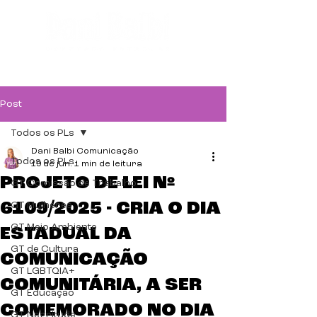
Post
Todos os PLs
Dani Balbi Comunicação
Todos os PLs
19 de jun.
1 min de leitura
PROJETO DE LEI Nº
GT Comissão de Trabalho
6109/2025 - CRIA O DIA
GT Mulheres
GT Meio Ambiente
ESTADUAL DA
GT de Cultura
COMUNICAÇÃO
GT LGBTQIA+
COMUNITÁRIA, A SER
GT Educação
COMEMORADO NO DIA
GT Negritude