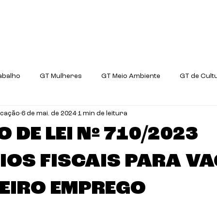
ani?
Prioridades
Projetos de Lei
Comis
abalho
GT Mulheres
GT Meio Ambiente
GT de Cult
icação
6 de mai. de 2024
1 min de leitura
GT Ciência e Tecnologia
 DE LEI Nº 710/2023
CIOS FISCAIS PARA V
MEIRO EMPREGO