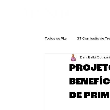
Quem é a D
Todos os PLs
GT Comissão de Tr
Dani Balbi Comun
GT Educação
GT Negritude
PROJETO
BENEFÍ
DE PRI