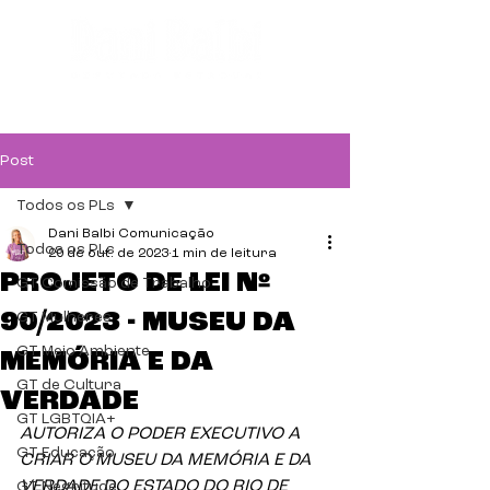
Post
Todos os PLs
Dani Balbi Comunicação
Todos os PLs
20 de out. de 2023
1 min de leitura
PROJETO DE LEI Nº
GT Comissão de Trabalho
90/2023 - MUSEU DA
GT Mulheres
GT Meio Ambiente
MEMÓRIA E DA
GT de Cultura
VERDADE
GT LGBTQIA+
AUTORIZA O PODER EXECUTIVO A 
GT Educação
CRIAR O MUSEU DA MEMÓRIA E DA 
VERDADE DO ESTADO DO RIO DE 
GT Negritude